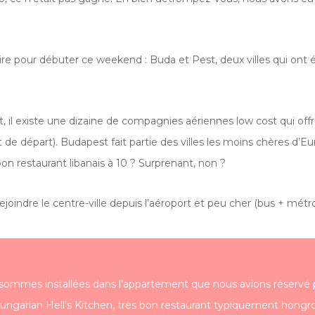
e pour débuter ce weekend : Buda et Pest, deux villes qui ont é
st, il existe une dizaine de compagnies aériennes low cost qui offr
ort de départ). Budapest fait partie des villes les moins chères 
bon restaurant libanais à 10 ? Surprenant, non ?
e rejoindre le centre-ville depuis l’aéroport et peu cher (bus + métr
s sommes installées dans l’appartement que nous avions réserv
ungarian Hell’s Kitchen, très bon restaurant typiquement hongro