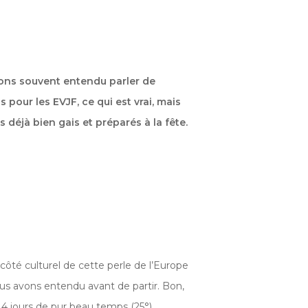
ions souvent entendu parler de
our les EVJF, ce qui est vrai, mais
déjà bien gais et préparés à la fête.
 côté culturel de cette perle de l’Europe
nous avons entendu avant de partir. Bon,
 4 jours de pur beau temps (25°),