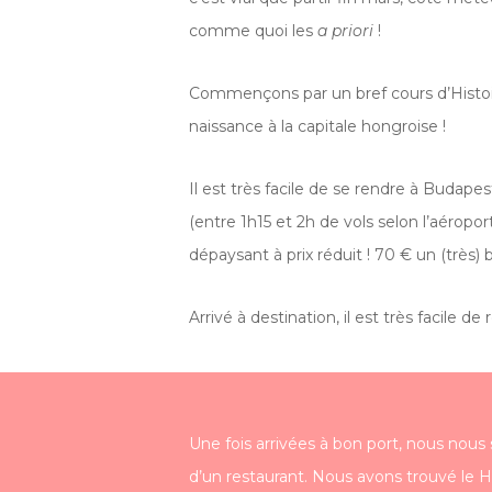
comme quoi les
a priori
!
Commençons par un bref cours d’Histoir
naissance à la capitale hongroise !
Il est très facile de se rendre à Budape
(entre 1h15 et 2h de vols selon l’aérop
dépaysant à prix réduit ! 70 € un (très) 
Arrivé à destination, il est très facile d
Une fois arrivées à bon port, nous nou
d’un restaurant. Nous avons trouvé le H