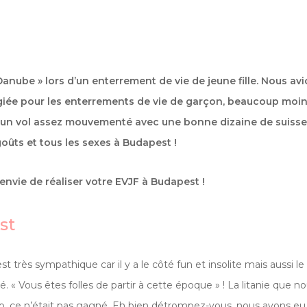
anube » lors d’un enterrement de vie de jeune fille. Nous av
ée pour les enterrements de vie de garçon, beaucoup moins p
s un vol assez mouvementé avec une bonne dizaine de suisses 
goûts et tous les sexes à Budapest !
nvie de réaliser votre EVJF à Budapest !
st
t très sympathique car il y a le côté fun et insolite mais aussi le
lé. « Vous êtes folles de partir à cette époque » ! La litanie que 
téo, ce n’était pas gagné. Eh bien détrompez-vous, nous avons eu