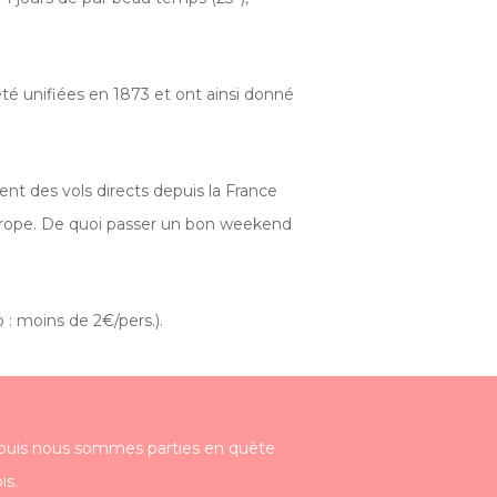
té unifiées en 1873 et ont ainsi donné
ent des vols directs depuis la France
d’Europe. De quoi passer un bon weekend
o : moins de 2€/pers.).
é puis nous sommes parties en quête
is.