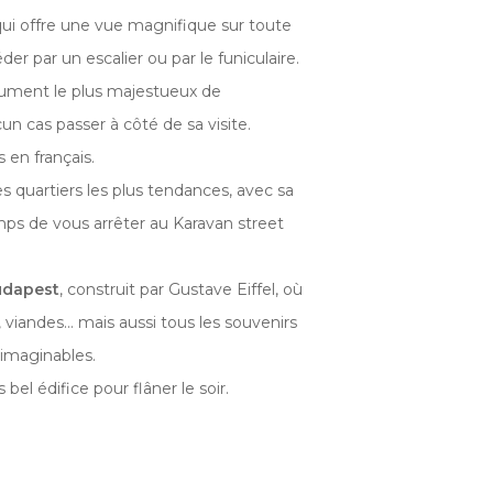
 qui offre une vue magnifique sur toute
der par un escalier ou par le funiculaire.
nument le plus majestueux de
un cas passer à côté de sa visite.
s en français.
des quartiers les plus tendances, avec sa
mps de vous arrêter au Karavan street
udapest
, construit par Gustave Eiffel, où
, viandes… mais aussi tous les souvenirs
nimaginables.
ès bel édifice pour flâner le soir.