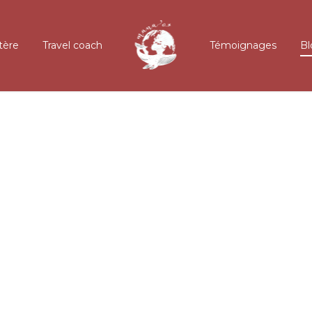
tère
Travel coach
Témoignages
Bl